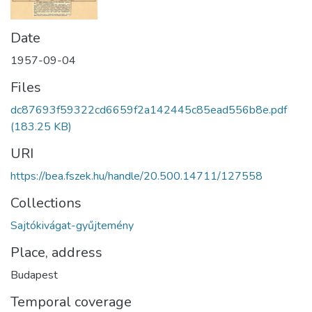
Date
1957-09-04
Files
dc87693f59322cd6659f2a142445c85ead556b8e.pdf
(183.25 KB)
URI
https://bea.fszek.hu/handle/20.500.14711/127558
Collections
Sajtókivágat-gyűjtemény
Place, address
Budapest
Temporal coverage