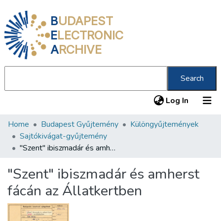
B
UDAPEST
E
LECTRONIC
A
RCHIVE
Search
(current
Log In
Home
Budapest Gyűjtemény
Különgyűjtemények
Communities & Collections
Sajtókivágat-gyűjtemény
All of DSpace
"Szent" ibiszmadár és amherst fácán az Állatkertben
Statistics
"Szent" ibiszmadár és amherst
About us
fácán az Állatkertben