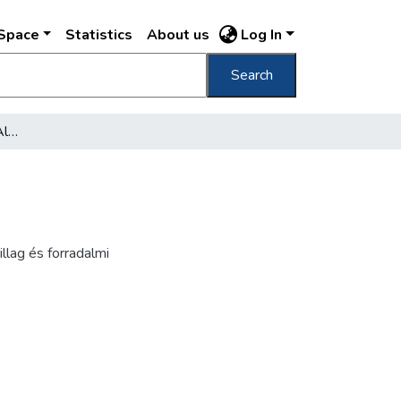
DSpace
Statistics
About us
Log In
Search
[1919. május elsején az Alagútnál]
llag és forradalmi