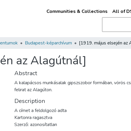
Communities & Collections
All of 
mentumok
Budapest-képarchívum
jén az Alagútnál]
Abstract
A kalapácsos munkásalak gipszszobor formában, vörös csi
felirat az Alagúton.
Description
A címet a feldolgozó adta
Kartonra ragasztva
Szerző: azonosítatlan