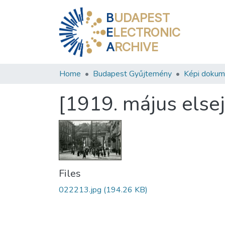
B
UDAPEST
E
LECTRONIC
A
RCHIVE
Home
Budapest Gyűjtemény
Képi doku
[1919. május else
Files
022213.jpg
(194.26 KB)