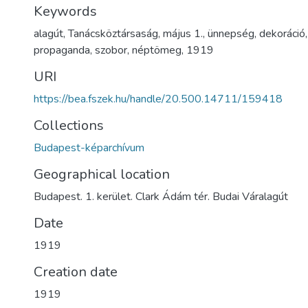
Keywords
alagút
,
Tanácsköztársaság
,
május 1.
,
ünnepség
,
dekoráció
propaganda
,
szobor
,
néptömeg
,
1919
URI
https://bea.fszek.hu/handle/20.500.14711/159418
Collections
Budapest-képarchívum
Geographical location
Budapest. 1. kerület. Clark Ádám tér. Budai Váralagút
Date
1919
Creation date
1919