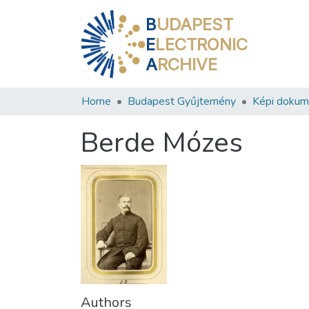
B
UDAPEST
E
LECTRONIC
A
RCHIVE
Home
Budapest Gyűjtemény
Képi doku
Berde Mózes
Authors