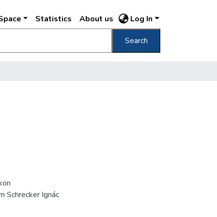
DSpace
Statistics
About us
Log In
Search
íkon
m Schrecker Ignác