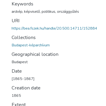
Keywords
arckép
,
képviselő
,
politikus
,
országgyűlés
URI
https://bea.fszek.hu/handle/20.500.14711/152884
Collections
Budapest-képarchívum
Geographical location
Budapest
Date
[1865-1867]
Creation date
1865
Extent