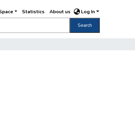
DSpace
Statistics
About us
Log In
Search