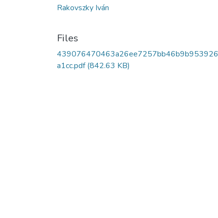
Rakovszky Iván
Files
439076470463a26ee7257bb46b9b953926
a1cc.pdf
(842.63 KB)