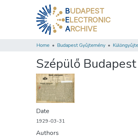
B
UDAPEST
E
LECTRONIC
A
RCHIVE
Home
Budapest Gyűjtemény
Különgyűjt
Szépülő Budapest
Date
1929-03-31
Authors