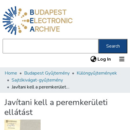
B
UDAPEST
E
LECTRONIC
A
RCHIVE
Search
(current
Log In
Home
Budapest Gyűjtemény
Különgyűjtemények
Communities & Collections
Sajtókivágat-gyűjtemény
All of DSpace
Javítani kell a peremkerületi ellátást
Statistics
Javítani kell a peremkerületi
About us
ellátást