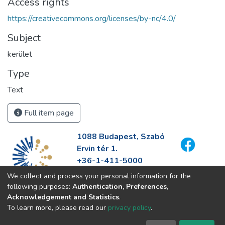
Access rights
https://creativecommons.org/licenses/by-nc/4.0/
Subject
kerület
Type
Text
Full item page
1088 Budapest, Szabó
Ervin tér 1.
+36-1-411-5000
info@fszek.hu
We collect and process your personal information for the
https://fszek.hu
following purposes:
Authentication, Preferences,
Acknowledgement and Statistics
.
To learn more, please read our
privacy policy
.