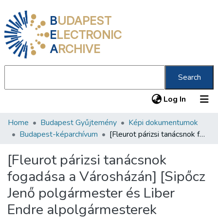
B
UDAPEST
E
LECTRONIC
A
RCHIVE
Search
(current
Log In
Home
Budapest Gyűjtemény
Képi dokumentumok
Communities & Collections
Budapest-képarchívum
[Fleurot párizsi tanácsnok fogadása a Városházán] [Sipőcz Jenő polgármester és Liber Endre alpolgármesterek fogadták]
All of DSpace
[Fleurot párizsi tanácsnok
Statistics
fogadása a Városházán] [Sipőcz
About us
Jenő polgármester és Liber
Endre alpolgármesterek