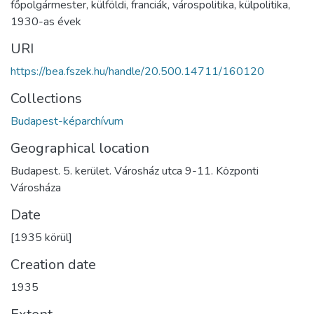
főpolgármester
,
külföldi
,
franciák
,
várospolitika
,
külpolitika
,
1930-as évek
URI
https://bea.fszek.hu/handle/20.500.14711/160120
Collections
Budapest-képarchívum
Geographical location
Budapest. 5. kerület. Városház utca 9-11. Központi
Városháza
Date
[1935 körül]
Creation date
1935