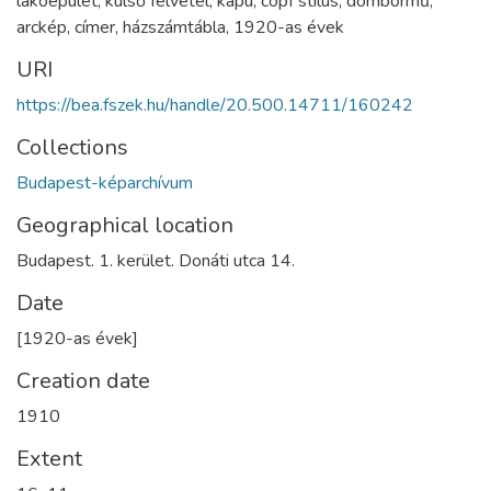
lakóépület
,
külső felvétel
,
kapu
,
copf stílus
,
dombormű
,
arckép
,
címer
,
házszámtábla
,
1920-as évek
URI
https://bea.fszek.hu/handle/20.500.14711/160242
Collections
Budapest-képarchívum
Geographical location
Budapest. 1. kerület. Donáti utca 14.
Date
[1920-as évek]
Creation date
1910
Extent