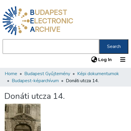
B
UDAPEST
E
LECTRONIC
A
RCHIVE
Search
(current
Log In
Home
Budapest Gyűjtemény
Képi dokumentumok
Communities & Collections
Budapest-képarchívum
Donáti utcza 14.
All of DSpace
Donáti utcza 14.
Statistics
About us