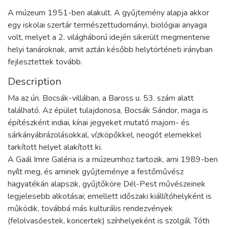
A múzeum 1951-ben alakult. A gyűjtemény alapja akkor
egy iskolai szertár természettudományi, biológiai anyaga
volt, melyet a 2. világháború idején sikerült megmentenie
helyi tanároknak, amit aztán később helytörténeti irányban
fejlesztettek tovább.
Description
Ma az ún. Bocsák-villában, a Baross u. 53. szám alatt
található. Az épület tulajdonosa, Bocsák Sándor, maga is
építészként indiai, kínai jegyeket mutató majom- és
sárkányábrázolásokkal, vízköpőkkel, neogót elemekkel
tarkított helyet alakított ki.
A Gaál Imre Galéria is a múzeumhoz tartozik, ami 1989-ben
nyílt meg, és aminek gyűjteménye a festőművész
hagyatékán alapszik, gyűjtőköre Dél-Pest művészeinek
legjelesebb alkotásai; emellett időszaki kiállítóhelyként is
működik, továbbá más kulturális rendezvények
(felolvasóestek, koncertek) színhelyeként is szolgál. Tóth