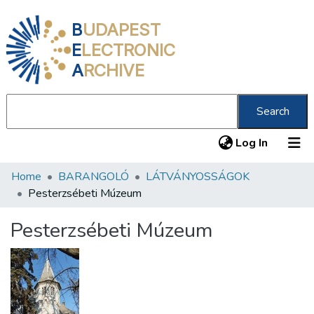
B
UDAPEST
E
LECTRONIC
A
RCHIVE
Search
(current
Log In
Home
BARANGOLÓ
LÁTVÁNYOSSÁGOK
Communities & Collections
Pesterzsébeti Múzeum
All of DSpace
Pesterzsébeti Múzeum
Statistics
About us