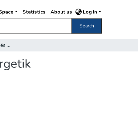
DSpace
Statistics
About us
Log In
Search
A városházán az épitkezés megkezdését sürgetik
rgetik