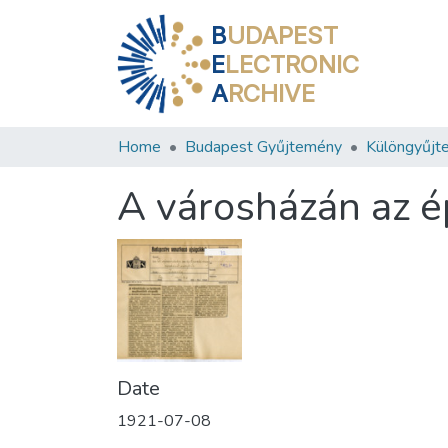
B
UDAPEST
E
LECTRONIC
A
RCHIVE
Home
Budapest Gyűjtemény
Különgyűjt
A városházán az é
Date
1921-07-08