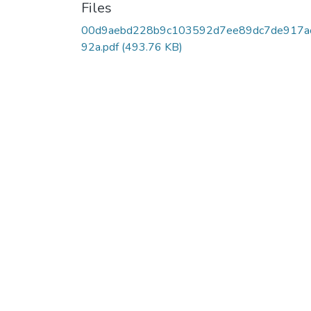
Files
00d9aebd228b9c103592d7ee89dc7de917a
92a.pdf
(493.76 KB)