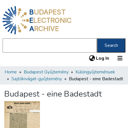
B
UDAPEST
E
LECTRONIC
A
RCHIVE
Search
(current
Log In
Home
Budapest Gyűjtemény
Különgyűjtemények
Communities & Collections
Sajtókivágat-gyűjtemény
Budapest - eine Badestadt
All of DSpace
Budapest - eine Badestadt
Statistics
About us