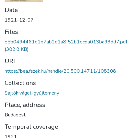
Date
1921-12-07
Files
e5b0494461d1b7ab2d1a8f52b1ecda013ba93dd7.pdf
(382.8 KB)
URI
https://bea.fszek.hu/handle/20.500.14711/108308
Collections
Sajtókivágat-gyűjtemény
Place, address
Budapest
Temporal coverage
1921