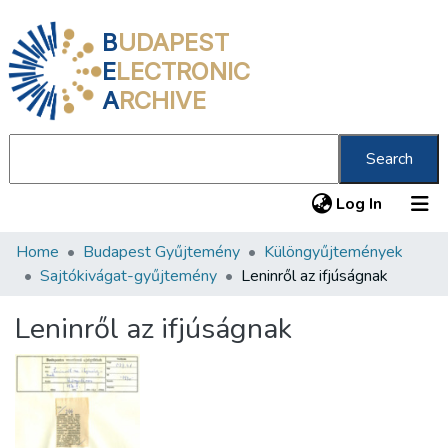
B
UDAPEST
E
LECTRONIC
A
RCHIVE
Search
(current
Log In
Home
Budapest Gyűjtemény
Különgyűjtemények
Communities & Collections
Sajtókivágat-gyűjtemény
Leninről az ifjúságnak
All of DSpace
Leninről az ifjúságnak
Statistics
About us