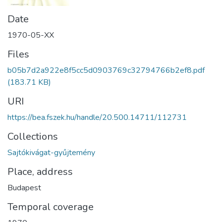
Date
1970-05-XX
Files
b05b7d2a922e8f5cc5d0903769c32794766b2ef8.pdf
(183.71 KB)
URI
https://bea.fszek.hu/handle/20.500.14711/112731
Collections
Sajtókivágat-gyűjtemény
Place, address
Budapest
Temporal coverage