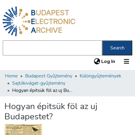
B
UDAPEST
E
LECTRONIC
A
RCHIVE
Search
(current
Log In
Home
Budapest Gyűjtemény
Különgyűjtemények
Communities & Collections
Sajtókivágat-gyűjtemény
All of DSpace
Hogyan épitsük föl az uj Budapestet?
Statistics
Hogyan épitsük föl az uj
About us
Budapestet?