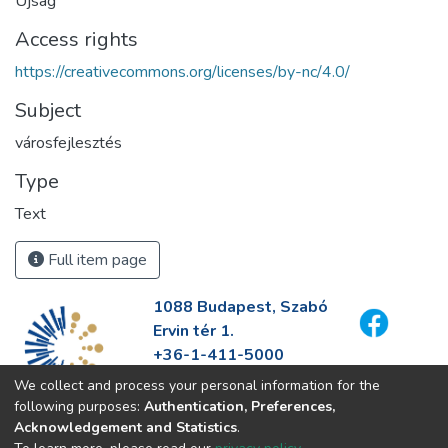
Újság
Access rights
https://creativecommons.org/licenses/by-nc/4.0/
Subject
városfejlesztés
Type
Text
Full item page
1088 Budapest, Szabó
Ervin tér 1.
+36-1-411-5000
info@fszek.hu
We collect and process your personal information for the
https://fszek.hu
following purposes:
Authentication, Preferences,
Acknowledgement and Statistics
.