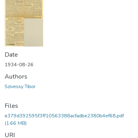
Date
1934-08-26
Authors
Szivessy Tibor
Files
e379d392595f3ff10563388acfadbe2380b4ef68.pdf
(1.66 MB)
URI