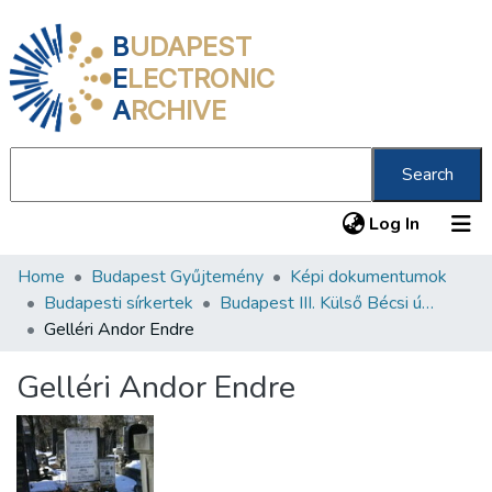
B
UDAPEST
E
LECTRONIC
A
RCHIVE
Search
(current
Log In
Home
Budapest Gyűjtemény
Képi dokumentumok
Communities & Collections
Budapesti sírkertek
Budapest III. Külső Bécsi út 373 Neológ zsidó temető
All of DSpace
Gelléri Andor Endre
Statistics
Gelléri Andor Endre
About us