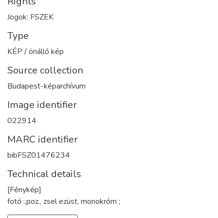
Rights
Jogok: FSZEK
Type
KÉP / önálló kép
Source collection
Budapest-képarchívum
Image identifier
022914
MARC identifier
bibFSZ01476234
Technical details
[Fénykép]
fotó :,poz., zsel ezüst, monokróm ;