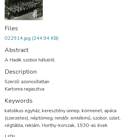
Files
022914.jpg
(244.94 KB)
Abstract
A Hadik szobor hátulról.
Description
Szerző: azonosítatlan
Kartonra ragasztva
Keywords
katolikus egyház
,
keresztény ünnep
,
körmenet
,
apáca
(szerzetes)
,
néptömeg
,
rendőr
,
emlékmű
,
szobor
,
üzlet
,
cégtábla
,
reklám
,
Horthy-korszak
,
1930-as évek