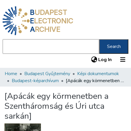
B
UDAPEST
E
LECTRONIC
A
RCHIVE
Search
(current
Log In
Home
Budapest Gyűjtemény
Képi dokumentumok
Communities & Collections
Budapest-képarchívum
[Apácák egy körmenetben a Szentháromság és Úri utca sarkán]
All of DSpace
[Apácák egy körmenetben a
Statistics
Szentháromság és Úri utca
About us
sarkán]