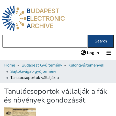
B
UDAPEST
E
LECTRONIC
A
RCHIVE
Search
(current
Log In
Home
Budapest Gyűjtemény
Különgyűjtemények
Communities & Collections
Sajtókivágat-gyűjtemény
All of DSpace
Tanulócsoportok vállalják a fák és növények gondozását
Statistics
Tanulócsoportok vállalják a fák
About us
és növények gondozását