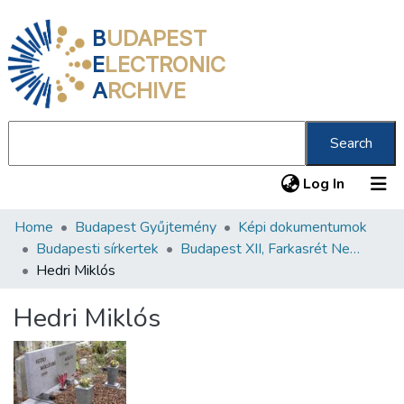
B
UDAPEST
E
LECTRONIC
A
RCHIVE
Search
(current
Log In
Home
Budapest Gyűjtemény
Képi dokumentumok
Communities & Collections
Budapesti sírkertek
Budapest XII, Farkasrét Neológ Zsidó Temető
All of DSpace
Hedri Miklós
Statistics
Hedri Miklós
About us