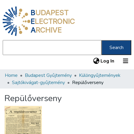
B
UDAPEST
E
LECTRONIC
A
RCHIVE
Search
(current
Log In
Home
Budapest Gyűjtemény
Különgyűjtemények
Communities & Collections
Sajtókivágat-gyűjtemény
Repülőverseny
All of DSpace
Repülőverseny
Statistics
About us