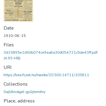
Date
1910-06-15
Files
3d15895e1d50b074ce9ea6a30d054721c9de43ff.pdf
(4.95 MB)
URI
https://bea.fszek.hu/handle/20.500.14711/105811
Collections
Sajtókivágat-gyűjtemény
Place, address