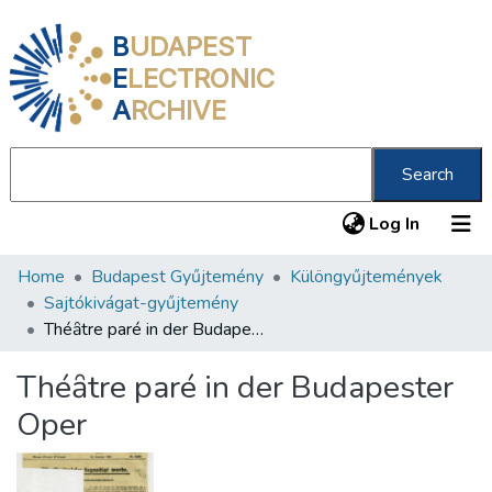
B
UDAPEST
E
LECTRONIC
A
RCHIVE
Search
(current
Log In
Home
Budapest Gyűjtemény
Különgyűjtemények
Communities & Collections
Sajtókivágat-gyűjtemény
All of DSpace
Théȃtre paré in der Budapester Oper
Statistics
Théȃtre paré in der Budapester
About us
Oper