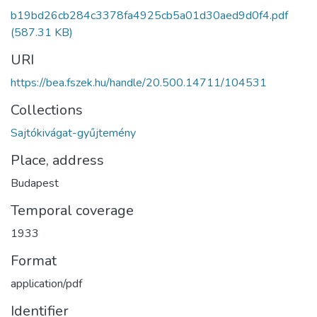
b19bd26cb284c3378fa4925cb5a01d30aed9d0f4.pdf
(587.31 KB)
URI
https://bea.fszek.hu/handle/20.500.14711/104531
Collections
Sajtókivágat-gyűjtemény
Place, address
Budapest
Temporal coverage
1933
Format
application/pdf
Identifier