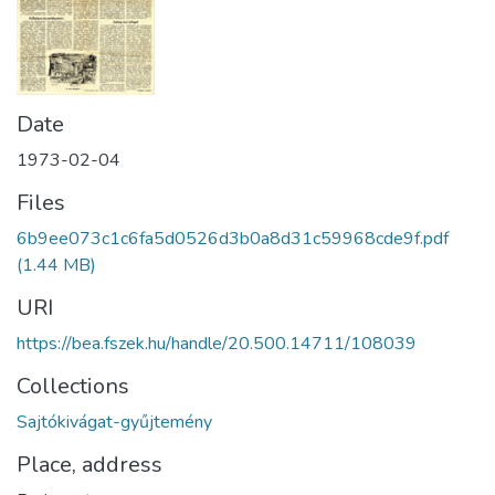
Date
1973-02-04
Files
6b9ee073c1c6fa5d0526d3b0a8d31c59968cde9f.pdf
(1.44 MB)
URI
https://bea.fszek.hu/handle/20.500.14711/108039
Collections
Sajtókivágat-gyűjtemény
Place, address