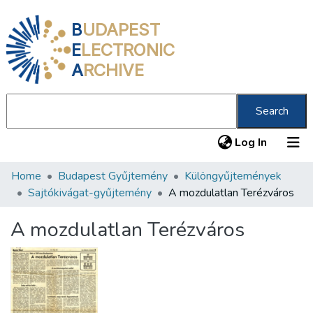
B
UDAPEST
E
LECTRONIC
A
RCHIVE
Search
(current
Log In
Home
Budapest Gyűjtemény
Különgyűjtemények
Communities & Collections
Sajtókivágat-gyűjtemény
A mozdulatlan Terézváros
All of DSpace
A mozdulatlan Terézváros
Statistics
About us