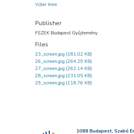
Vizler Imre
Publisher
FSZEK Budapest Gyűjtemény
Files
23_screen.jpg
(181.02 KB)
26_screen.jpg
(264.29 KB)
27_screen.jpg
(262.14 KB)
28_screen.jpg
(231.05 KB)
29_screen.jpg
(118.76 KB)
1088 Budapest, Szabó Erv