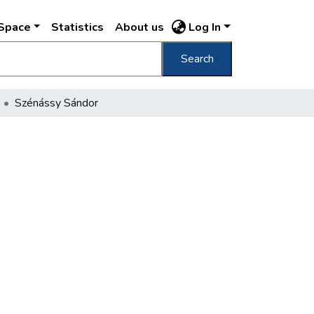
DSpace
Statistics
About us
Log In
Search
Szénássy Sándor