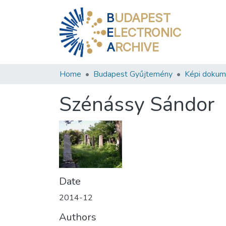
B
UDAPEST
E
LECTRONIC
A
RCHIVE
Home
Budapest Gyűjtemény
Képi doku
Szénássy Sándor
Date
2014-12
Authors