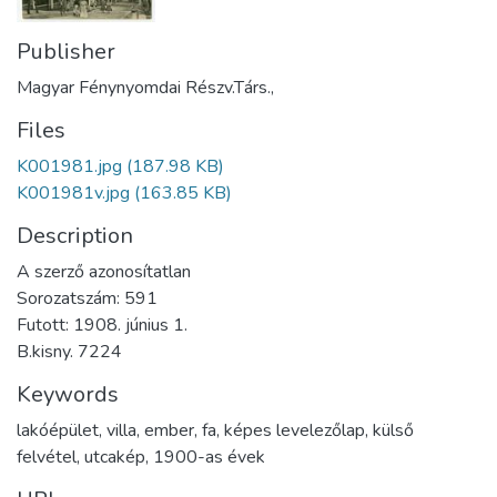
Publisher
Magyar Fénynyomdai Részv.Társ.,
Files
K001981.jpg
(187.98 KB)
K001981v.jpg
(163.85 KB)
Description
A szerző azonosítatlan
Sorozatszám: 591
Futott: 1908. június 1.
B.kisny. 7224
Keywords
lakóépület
,
villa
,
ember
,
fa
,
képes levelezőlap
,
külső
felvétel
,
utcakép
,
1900-as évek