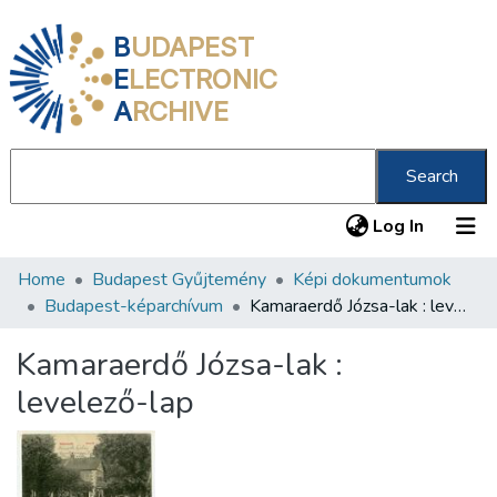
B
UDAPEST
E
LECTRONIC
A
RCHIVE
Search
(current
Log In
Home
Budapest Gyűjtemény
Képi dokumentumok
Communities & Collections
Budapest-képarchívum
Kamaraerdő Józsa-lak : levelező-lap
All of DSpace
Kamaraerdő Józsa-lak :
Statistics
levelező-lap
About us