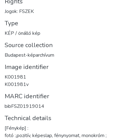
Rights
Jogok: FSZEK
Type
KÉP / önálló kép
Source collection
Budapest-képarchívum
Image identifier
K001981
K001981v
MARC identifier
bibFSZ01919014
Technical details
[Fénykép] :
fotó :,pozitív, képeslap, fénynyomat, monokróm ;