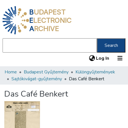
B
UDAPEST
E
LECTRONIC
A
RCHIVE
Search
(current
Log In
Home
Budapest Gyűjtemény
Különgyűjtemények
Communities & Collections
Sajtókivágat-gyűjtemény
Das Café Benkert
All of DSpace
Das Café Benkert
Statistics
About us