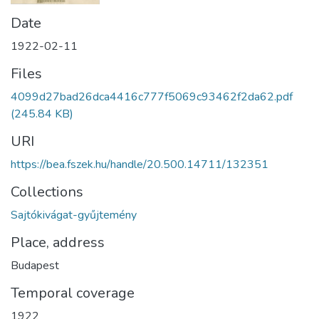
Date
1922-02-11
Files
4099d27bad26dca4416c777f5069c93462f2da62.pdf
(245.84 KB)
URI
https://bea.fszek.hu/handle/20.500.14711/132351
Collections
Sajtókivágat-gyűjtemény
Place, address
Budapest
Temporal coverage
1922