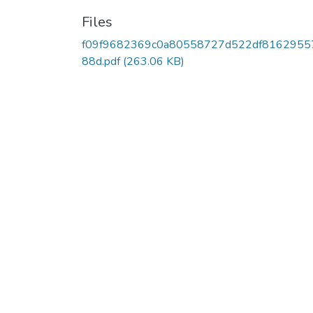
Files
f09f9682369c0a80558727d522df8162955
88d.pdf
(263.06 KB)