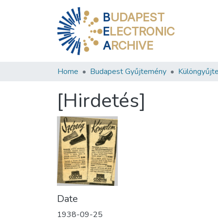
B
UDAPEST
E
LECTRONIC
A
RCHIVE
Home
Budapest Gyűjtemény
Különgyűjt
[Hirdetés]
Date
1938-09-25