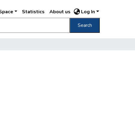
DSpace
Statistics
About us
Log In
Search