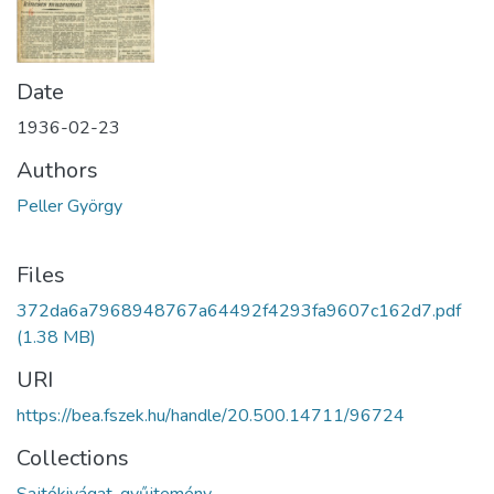
Date
1936-02-23
Authors
Peller György
Files
372da6a7968948767a64492f4293fa9607c162d7.pdf
(1.38 MB)
URI
https://bea.fszek.hu/handle/20.500.14711/96724
Collections