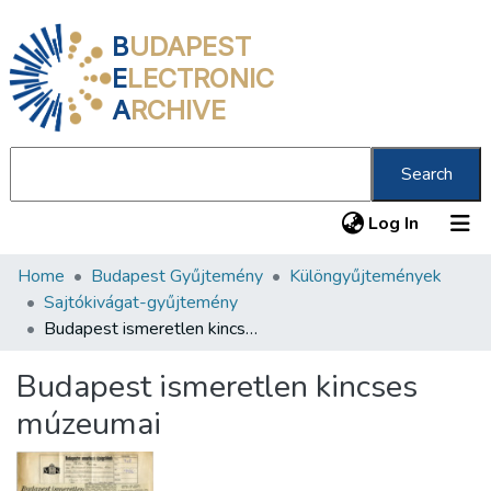
B
UDAPEST
E
LECTRONIC
A
RCHIVE
Search
(current
Log In
Home
Budapest Gyűjtemény
Különgyűjtemények
Communities & Collections
Sajtókivágat-gyűjtemény
All of DSpace
Budapest ismeretlen kincses múzeumai
Statistics
Budapest ismeretlen kincses
About us
múzeumai