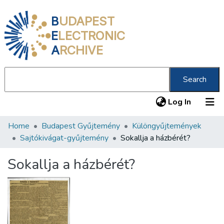
B
UDAPEST
E
LECTRONIC
A
RCHIVE
Search
(current
Log In
Home
Budapest Gyűjtemény
Különgyűjtemények
Communities & Collections
Sajtókivágat-gyűjtemény
Sokallja a házbérét?
All of DSpace
Sokallja a házbérét?
Statistics
About us