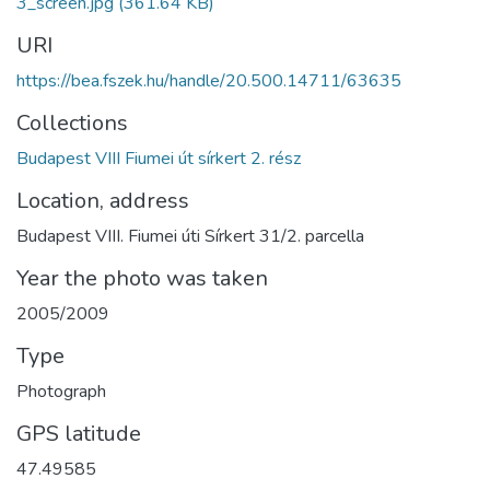
3_screen.jpg
(361.64 KB)
URI
https://bea.fszek.hu/handle/20.500.14711/63635
Collections
Budapest VIII Fiumei út sírkert 2. rész
Location, address
Budapest VIII. Fiumei úti Sírkert 31/2. parcella
Year the photo was taken
2005/2009
Type
Photograph
GPS latitude
47.49585