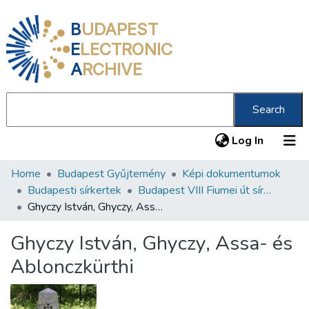
B
UDAPEST
E
LECTRONIC
A
RCHIVE
Search
(current
Log In
Home
Budapest Gyűjtemény
Képi dokumentumok
Communities & Collections
Budapesti sírkertek
Budapest VIII Fiumei út sírkert 2. rész
All of DSpace
Ghyczy István, Ghyczy, Assa- és Ablonczkürthi
Statistics
Ghyczy István, Ghyczy, Assa- és
About us
Ablonczkürthi