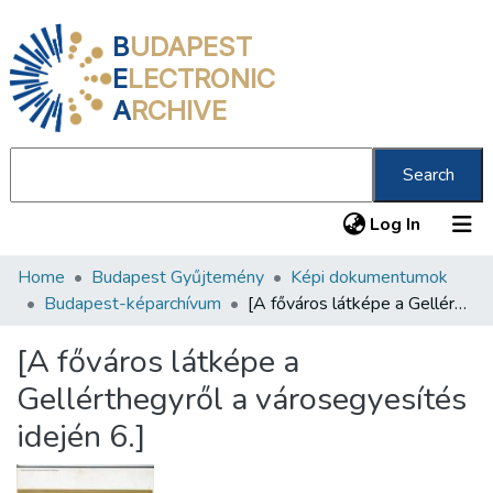
B
UDAPEST
E
LECTRONIC
A
RCHIVE
Search
(current
Log In
Home
Budapest Gyűjtemény
Képi dokumentumok
Communities & Collections
Budapest-képarchívum
[A főváros látképe a Gellérthegyről a városegyesítés idején 6.]
All of DSpace
[A főváros látképe a
Statistics
Gellérthegyről a városegyesítés
About us
idején 6.]