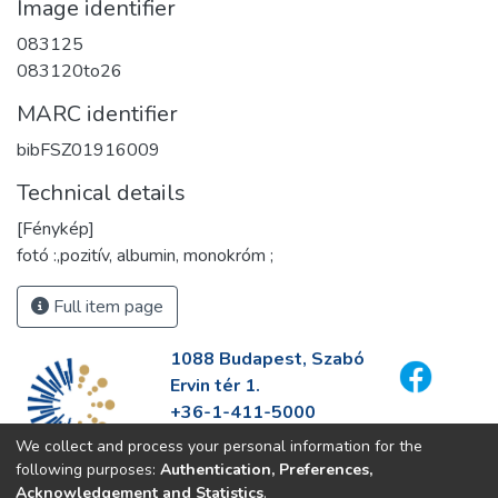
Image identifier
083125
083120to26
MARC identifier
bibFSZ01916009
Technical details
[Fénykép]
fotó :,pozitív, albumin, monokróm ;
Full item page
1088 Budapest, Szabó
Ervin tér 1.
+36-1-411-5000
info@fszek.hu
We collect and process your personal information for the
https://fszek.hu
following purposes:
Authentication, Preferences,
Acknowledgement and Statistics
.