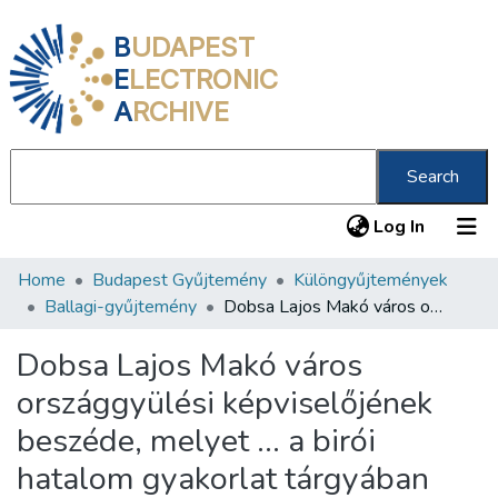
B
UDAPEST
E
LECTRONIC
A
RCHIVE
Search
(current
Log In
Home
Budapest Gyűjtemény
Különgyűjtemények
Communities & Collections
Ballagi-gyűjtemény
Dobsa Lajos Makó város országgyülési képviselőjének beszéde, melyet ... a birói hatalom gyakorlat tárgyában mondott el
All of DSpace
Dobsa Lajos Makó város
Statistics
országgyülési képviselőjének
About us
beszéde, melyet ... a birói
hatalom gyakorlat tárgyában