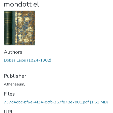
mondott el
Authors
Dobsa Lajos (1824-1902)
Publisher
Athenaeum,
Files
737d4dbc-bf6e-4f34-8cfc-357fe78e7d01.pdf
(1.51 MB)
URI