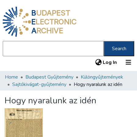
B
UDAPEST
E
LECTRONIC
A
RCHIVE
Search
(current
Log In
Home
Budapest Gyűjtemény
Különgyűjtemények
Communities & Collections
Sajtókivágat-gyűjtemény
Hogy nyaralunk az idén
All of DSpace
Hogy nyaralunk az idén
Statistics
About us