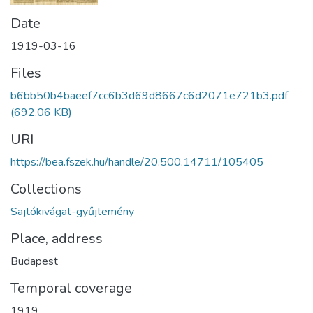
Date
1919-03-16
Files
b6bb50b4baeef7cc6b3d69d8667c6d2071e721b3.pdf
(692.06 KB)
URI
https://bea.fszek.hu/handle/20.500.14711/105405
Collections
Sajtókivágat-gyűjtemény
Place, address
Budapest
Temporal coverage
1919