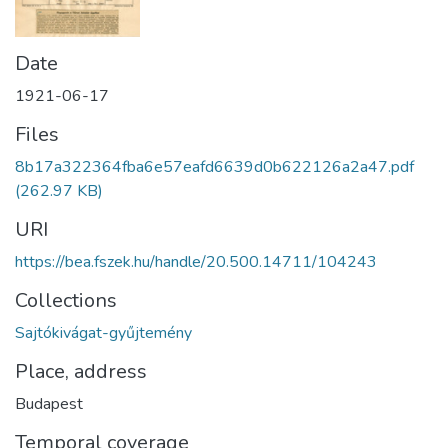
Date
1921-06-17
Files
8b17a322364fba6e57eafd6639d0b622126a2a47.pdf
(262.97 KB)
URI
https://bea.fszek.hu/handle/20.500.14711/104243
Collections
Sajtókivágat-gyűjtemény
Place, address
Budapest
Temporal coverage