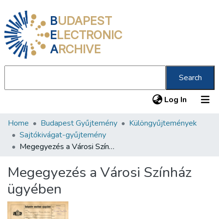
B
UDAPEST
E
LECTRONIC
A
RCHIVE
Search
(current
Log In
Home
Budapest Gyűjtemény
Különgyűjtemények
Communities & Collections
Sajtókivágat-gyűjtemény
All of DSpace
Megegyezés a Városi Színház ügyében
Statistics
Megegyezés a Városi Színház
About us
ügyében