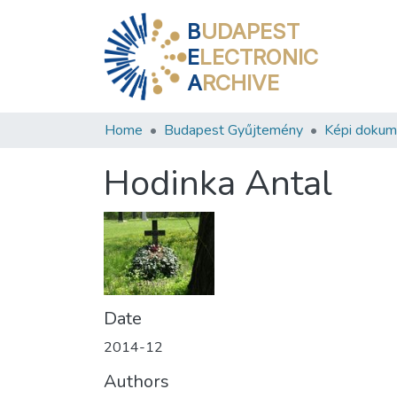
B
UDAPEST
E
LECTRONIC
A
RCHIVE
Home
Budapest Gyűjtemény
Képi doku
Hodinka Antal
Date
2014-12
Authors