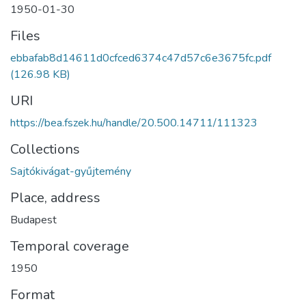
1950-01-30
Files
ebbafab8d14611d0cfced6374c47d57c6e3675fc.pdf
(126.98 KB)
URI
https://bea.fszek.hu/handle/20.500.14711/111323
Collections
Sajtókivágat-gyűjtemény
Place, address
Budapest
Temporal coverage
1950
Format