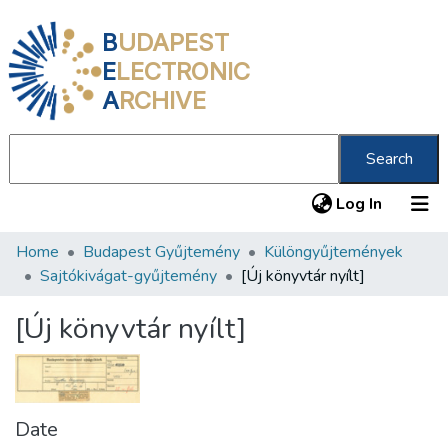
B
UDAPEST
E
LECTRONIC
A
RCHIVE
Search
(current
Log In
Home
Budapest Gyűjtemény
Különgyűjtemények
Communities & Collections
Sajtókivágat-gyűjtemény
[Új könyvtár nyílt]
All of DSpace
[Új könyvtár nyílt]
Statistics
About us
Date