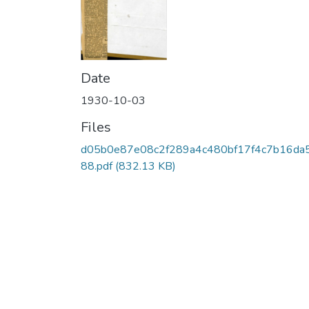
Date
1930-10-03
Files
d05b0e87e08c2f289a4c480bf17f4c7b16da
88.pdf
(832.13 KB)