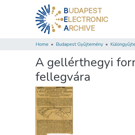
B
UDAPEST
E
LECTRONIC
A
RCHIVE
Home
Budapest Gyűjtemény
Különgyűjt
A gellérthegyi fo
fellegvára