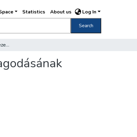
DSpace
Statistics
About us
Log In
Search
A gellérthegyi forrásövezet a főváros gazdagodásának fellegvára
dagodásának