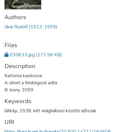
Authors
Járai Rudolf (1913-1995)
Files
030633.jpg
(171.56 KB)
Description
Kartonra kasírozva
A címet a feldolgozó adta
B. kisny. 3059
Keywords
látkép
,
1938
,
két világháború közötti időszak
URI
https://bea.fszek.hu/handle/20.500.14711/164606