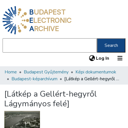
B
UDAPEST
E
LECTRONIC
A
RCHIVE
Search
(current
Log In
Home
Budapest Gyűjtemény
Képi dokumentumok
Communities & Collections
Budapest-képarchívum
[Látkép a Gellért-hegyről Lágymányos felé]
All of DSpace
[Látkép a Gellért-hegyről
Statistics
Lágymányos felé]
About us