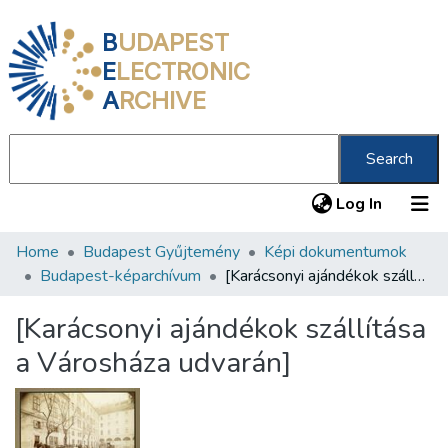
B
UDAPEST
E
LECTRONIC
A
RCHIVE
Search
(current
Log In
Home
Budapest Gyűjtemény
Képi dokumentumok
Communities & Collections
Budapest-képarchívum
[Karácsonyi ajándékok szállítása a Városháza udvarán]
All of DSpace
[Karácsonyi ajándékok szállítása
Statistics
a Városháza udvarán]
About us