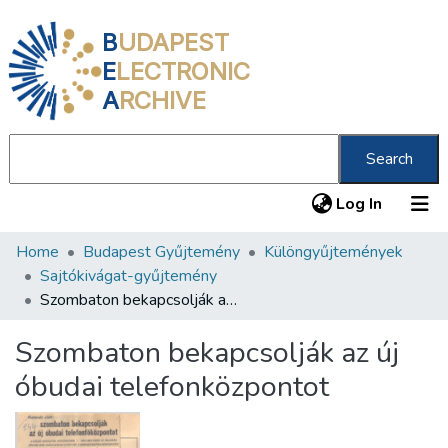
B
UDAPEST
E
LECTRONIC
A
RCHIVE
Search
(current
Log In
Home
Budapest Gyűjtemény
Különgyűjtemények
Communities & Collections
Sajtókivágat-gyűjtemény
All of DSpace
Szombaton bekapcsolják az új óbudai telefonközpontot
Statistics
Szombaton bekapcsolják az új
About us
óbudai telefonközpontot