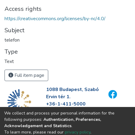
Access rights
https://creativecommons.org/licenses/by-nc/4.0/
Subject
telefon
Type
Text
Full item page
1088 Budapest, Szabó
Ervin tér 1.
+36-1-411-5000
info@fszek.hu
We collect and process your personal information for the
https://fszek.hu
following purposes:
Authentication, Preferences,
Acknowledgement and Statistics
.
To learn more, please read our
privacy policy
.