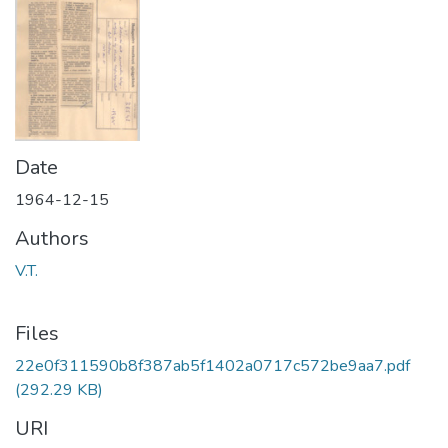
Date
1964-12-15
Authors
V.T.
Files
22e0f311590b8f387ab5f1402a0717c572be9aa7.pdf
(292.29 KB)
URI