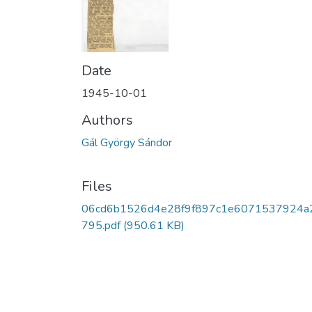
Date
1945-10-01
Authors
Gál György Sándor
Files
06cd6b1526d4e28f9f897c1e6071537924a
795.pdf
(950.61 KB)