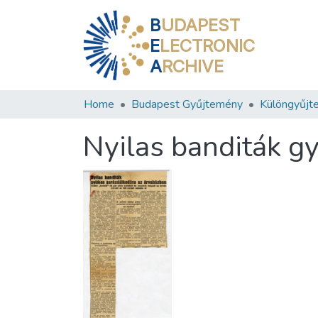
B
UDAPEST
E
LECTRONIC
A
RCHIVE
Home
Budapest Gyűjtemény
Különgyűjt
Nyilas banditák g