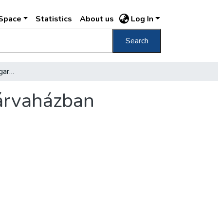
DSpace
Statistics
About us
Log In
Search
Nyilas banditák gyilkos garázdálkodása az árvaházban
 árvaházban