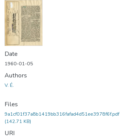
Date
1960-01-05
Authors
V. É.
Files
9a1cf01f37a8b1419bb316fafad4d51ee3978f6f.pdf
(142.71 KB)
URI