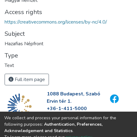
Magyar nemzet
Access rights
https://creativecommons.org/licenses/by-nc/4.0/
Subject
Hazafias Népfront
Type
Text
Full item page
1088 Budapest, Szabó
Ervin tér 1.
+36-1-411-5000
info@fszek.hu
We collect and process your personal information for the
https://fszek.hu
following purposes:
Authentication, Preferences,
Acknowledgement and Statistics
.