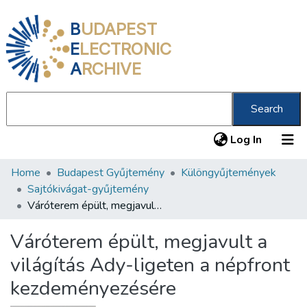
B
UDAPEST
E
LECTRONIC
A
RCHIVE
Search
(current
Log In
Home
Budapest Gyűjtemény
Különgyűjtemények
Communities & Collections
Sajtókivágat-gyűjtemény
All of DSpace
Váróterem épült, megjavult a világítás Ady-ligeten a népfront kezdeményezésére
Statistics
Váróterem épült, megjavult a
About us
világítás Ady-ligeten a népfront
kezdeményezésére