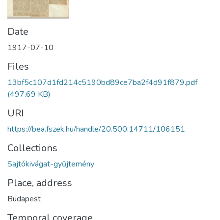
Date
1917-07-10
Files
13bf5c107d1fd214c5190bd89ce7ba2f4d91f879.pdf
(497.69 KB)
URI
https://bea.fszek.hu/handle/20.500.14711/106151
Collections
Sajtókivágat-gyűjtemény
Place, address
Budapest
Temporal coverage