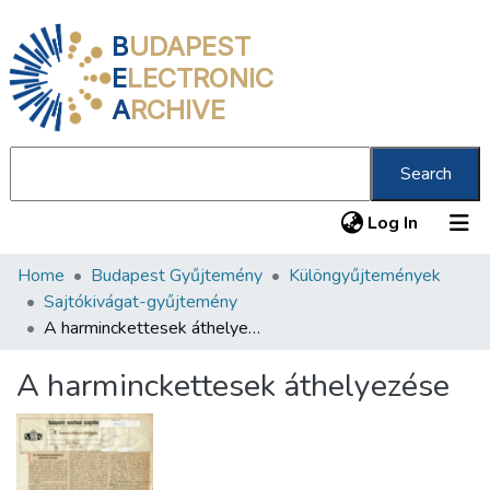
B
UDAPEST
E
LECTRONIC
A
RCHIVE
Search
(current
Log In
Home
Budapest Gyűjtemény
Különgyűjtemények
Communities & Collections
Sajtókivágat-gyűjtemény
All of DSpace
A harminckettesek áthelyezése
Statistics
A harminckettesek áthelyezése
About us