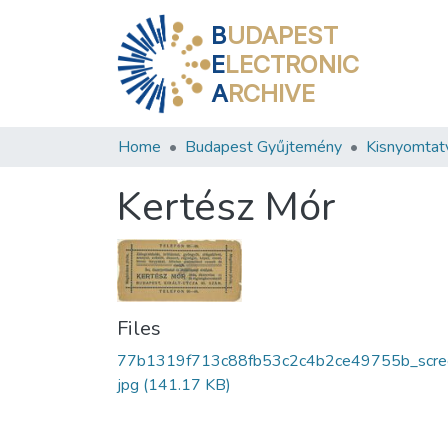
B
UDAPEST
E
LECTRONIC
A
RCHIVE
Home
Budapest Gyűjtemény
Kisnyomtat
Kertész Mór
Files
77b1319f713c88fb53c2c4b2ce49755b_scre
jpg
(141.17 KB)