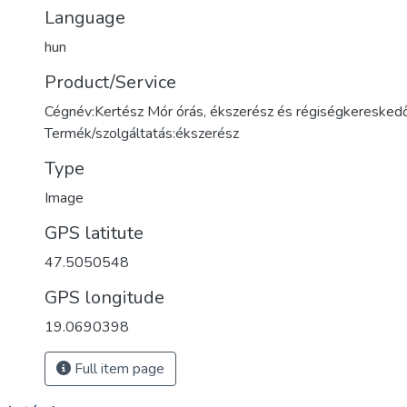
Language
hun
Product/Service
Cégnév:Kertész Mór órás, ékszerész és régiségkeresked
Termék/szolgáltatás:ékszerész
Type
Image
GPS latitute
47.5050548
GPS longitude
19.0690398
Full item page