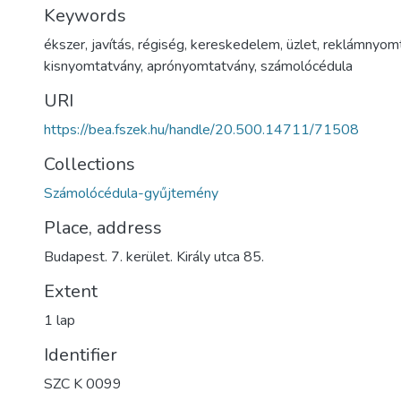
Keywords
ékszer
,
javítás
,
régiség
,
kereskedelem
,
üzlet
,
reklámnyom
kisnyomtatvány
,
aprónyomtatvány
,
számolócédula
URI
https://bea.fszek.hu/handle/20.500.14711/71508
Collections
Számolócédula-gyűjtemény
Place, address
Budapest. 7. kerület. Király utca 85.
Extent
1 lap
Identifier
SZC K 0099