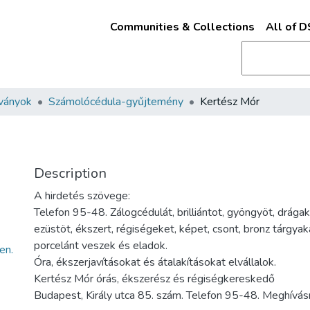
Communities & Collections
All of 
ványok
Számolócédula-gyűjtemény
Kertész Mór
Description
A hirdetés szövege:
Telefon 95-48. Zálogcédulát, brilliántot, gyöngyöt, drágak
ezüstöt, ékszert, régiségeket, képet, csont, bronz tárgyak
porcelánt veszek és eladok.
en.
Óra, ékszerjavításokat és átalakításokat elvállalok.
Kertész Mór órás, ékszerész és régiségkereskedő
Budapest, Király utca 85. szám. Telefon 95-48. Meghívásr