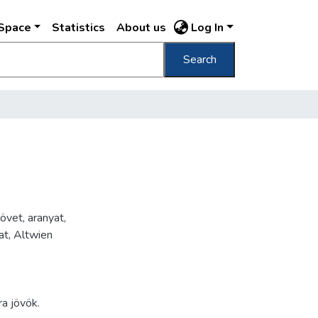
DSpace
Statistics
About us
Log In
Search
övet, aranyat,
at, Altwien
a jövök.