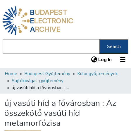
B
UDAPEST
E
LECTRONIC
A
RCHIVE
Search
(current
Log In
Home
Budapest Gyűjtemény
Különgyűjtemények
Communities & Collections
Sajtókivágat-gyűjtemény
All of DSpace
új vasúti híd a fővárosban : Az összekötő vasúti híd metamorfózisa
Statistics
új vasúti híd a fővárosban : Az
About us
összekötő vasúti híd
metamorfózisa