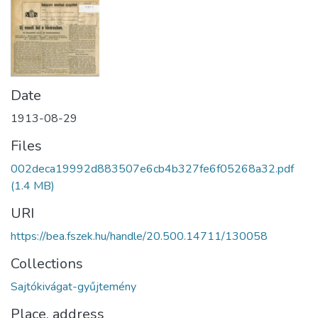
Date
1913-08-29
Files
002deca19992d883507e6cb4b327fe6f05268a32.pdf
(1.4 MB)
URI
https://bea.fszek.hu/handle/20.500.14711/130058
Collections
Sajtókivágat-gyűjtemény
Place, address