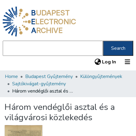
B
UDAPEST
E
LECTRONIC
A
RCHIVE
Search
(current
Log In
Home
Budapest Gyűjtemény
Különgyűjtemények
Communities & Collections
Sajtókivágat-gyűjtemény
All of DSpace
Három vendéglői asztal és a világvárosi közlekedés
Statistics
Három vendéglői asztal és a
About us
világvárosi közlekedés