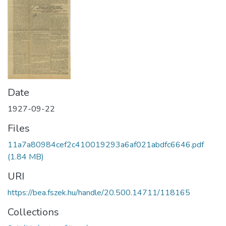
Date
1927-09-22
Files
11a7a80984cef2c410019293a6af021abdfc6646.pdf
(1.84 MB)
URI
https://bea.fszek.hu/handle/20.500.14711/118165
Collections