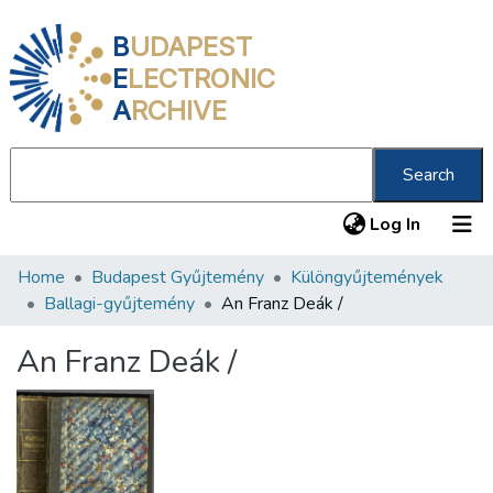
B
UDAPEST
E
LECTRONIC
A
RCHIVE
Search
(current
Log In
Home
Budapest Gyűjtemény
Különgyűjtemények
Communities & Collections
Ballagi-gyűjtemény
An Franz Deák /
All of DSpace
An Franz Deák /
Statistics
About us