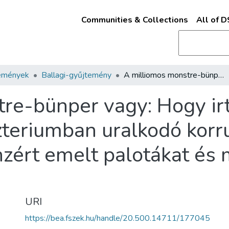
Communities & Collections
All of 
emények
Ballagi-gyűjtemény
A milliomos monstre-bünper vagy: Hogy irtsuk ki a közlekedési miniszteriumban uralkodó korrupcziót? : vegyük vissza az állampénzért emelt palotákat és megvásárolt pusztákat /
re-bünper vagy: Hogy irt
zteriumban uralkodó korru
nzért emelt palotákat és
URI
https://bea.fszek.hu/handle/20.500.14711/177045