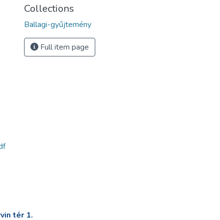
Collections
Ballagi-gyűjtemény
Full item page
df
in tér 1.