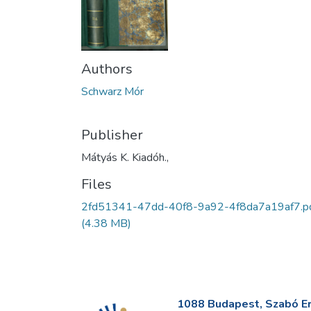
Authors
Schwarz Mór
Publisher
Mátyás K. Kiadóh.,
Files
2fd51341-47dd-40f8-9a92-4f8da7a19af7.p
(4.38 MB)
1088 Budapest, Szabó Erv