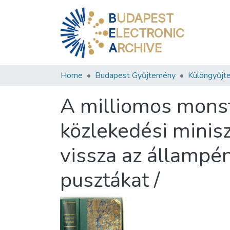
B
UDAPEST
E
LECTRONIC
A
RCHIVE
Home
Budapest Gyűjtemény
Különgyűjt
A milliomos monst
közlekedési minis
vissza az állampé
pusztákat /