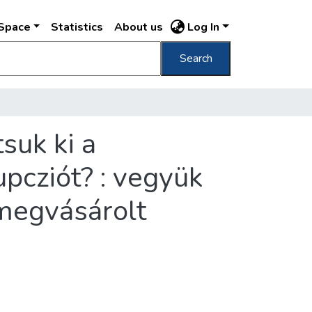
DSpace
Statistics
About us
Log In
Search
suk ki a
pcziót? : vegyük
 megvásárolt