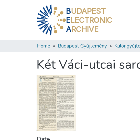
B
UDAPEST
E
LECTRONIC
A
RCHIVE
Home
Budapest Gyűjtemény
Különgyűjt
Két Váci-utcai sa
Date