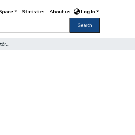
DSpace
Statistics
About us
Log In
Search
Két Váci-utcai sarokház történetéhez