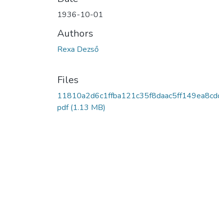
1936-10-01
Authors
Rexa Dezső
Files
11810a2d6c1ffba121c35f8daac5ff149ea8cd
pdf
(1.13 MB)