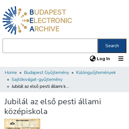
B
UDAPEST
E
LECTRONIC
A
RCHIVE
Search
(current
Log In
Home
Budapest Gyűjtemény
Különgyűjtemények
Communities & Collections
Sajtókivágat-gyűjtemény
All of DSpace
Jubilál az első pesti állami középiskola
Statistics
Jubilál az első pesti állami
About us
középiskola