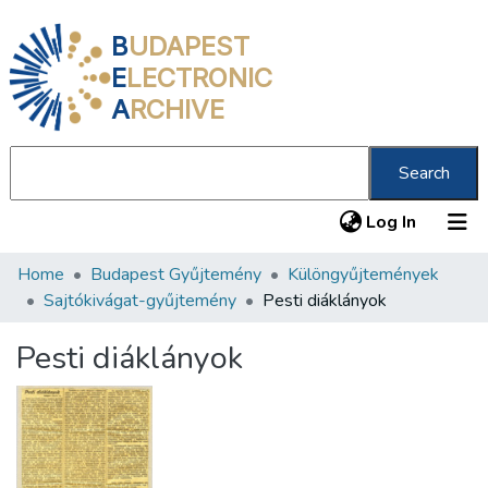
B
UDAPEST
E
LECTRONIC
A
RCHIVE
Search
(current
Log In
Home
Budapest Gyűjtemény
Különgyűjtemények
Communities & Collections
Sajtókivágat-gyűjtemény
Pesti diáklányok
All of DSpace
Pesti diáklányok
Statistics
About us