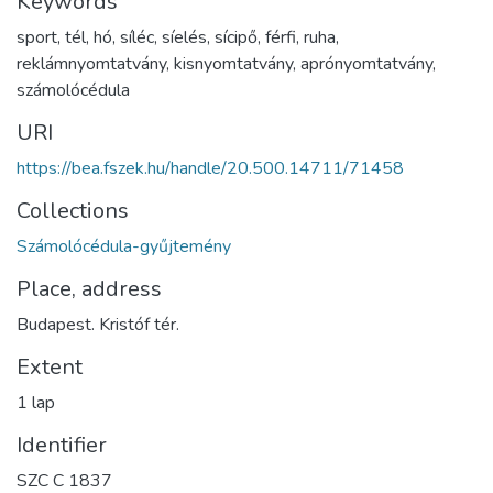
Keywords
sport
,
tél
,
hó
,
síléc
,
síelés
,
sícipő
,
férfi
,
ruha
,
reklámnyomtatvány
,
kisnyomtatvány
,
aprónyomtatvány
,
számolócédula
URI
https://bea.fszek.hu/handle/20.500.14711/71458
Collections
Számolócédula-gyűjtemény
Place, address
Budapest. Kristóf tér.
Extent
1 lap
Identifier
SZC C 1837