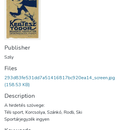
Publisher
Szily
Files
293d83fe531dd7a51416817bc920ea14_screen.jpg
(158.53 KB)
Description
A hirdetés szövege:
Téli sport, Korcsolya, Szánkó, Rodli, Ski
Sportárjegyzék ingyen