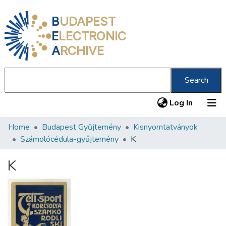
B
UDAPEST
E
LECTRONIC
A
RCHIVE
Search
(current
Log In
Home
Budapest Gyűjtemény
Kisnyomtatványok
Communities & Collections
Számolócédula-gyűjtemény
K
All of DSpace
K
Statistics
About us