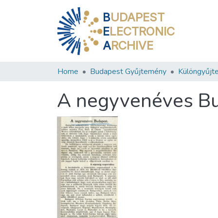
B
UDAPEST
E
LECTRONIC
A
RCHIVE
Home
Budapest Gyűjtemény
Különgyűjt
A negyvenéves B