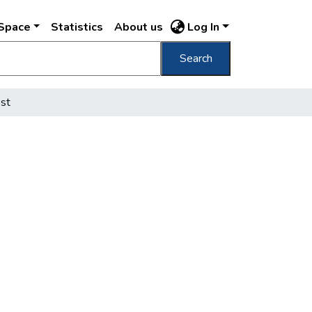
DSpace
Statistics
About us
Log In
Search
st