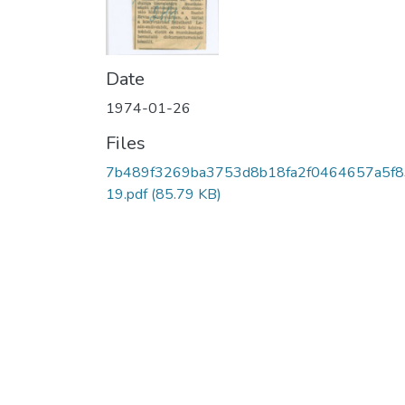
Date
1974-01-26
Files
7b489f3269ba3753d8b18fa2f0464657a5f
19.pdf
(85.79 KB)