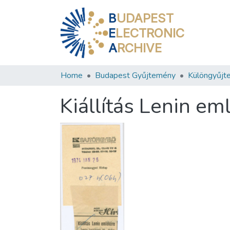
B
UDAPEST
E
LECTRONIC
A
RCHIVE
Home
Budapest Gyűjtemény
Különgyűjt
Kiállítás Lenin em